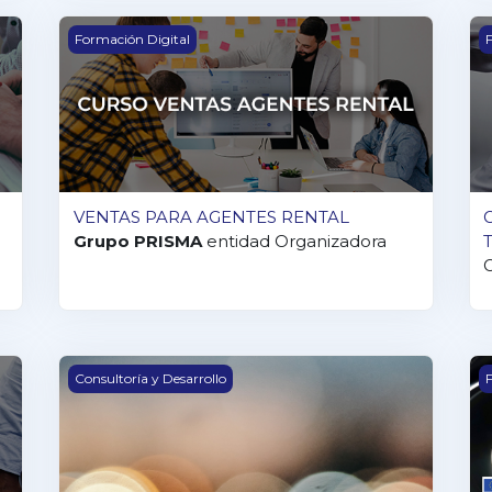
VENTAS PARA AGENTES RENTAL
G
Formación Digital
F
VENTAS PARA AGENTES RENTAL
Grupo PRISMA
entidad Organizadora
T
 TALLER
ML5.06 Test de Actitudes
G
Consultoría y Desarrollo