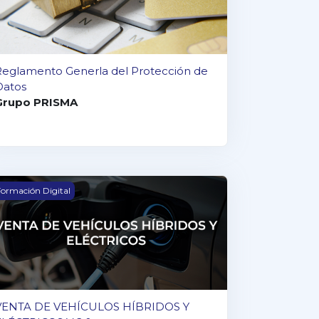
Reglamento Generla del Protección de
Datos
Grupo PRISMA
2.0.1
ENTA DE VEHÍCULOS HÍBRIDOS Y ELÉCTRICOS V 2.0
ormación Digital
VENTA DE VEHÍCULOS HÍBRIDOS Y