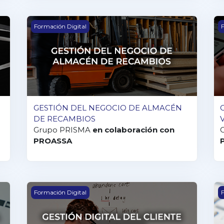
MBIOS
GESTIÓN DEL NEGOCIO DE ALMACÉN DE RECAM
G
Formación Digital
F
GESTIÓN DEL NEGOCIO DE ALMACÉN
DE RECAMBIOS
Grupo PRISMA
en colaboración con
PROASSA
TA DIGITAL V2.0
GESTIÓN DIGITAL DEL CLIENTE DE POSVENTA
R
Formación Digital
F