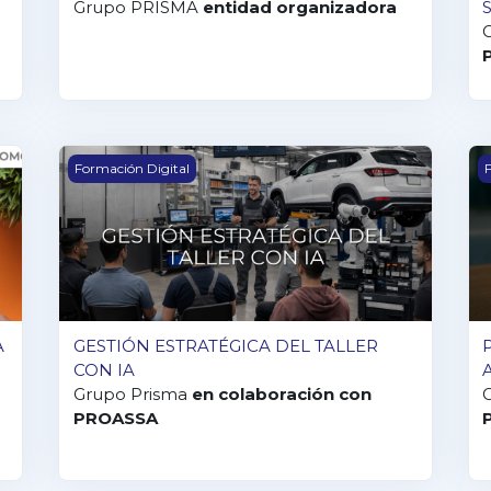
Grupo PRISMA
entidad organizadora
A COMPRA DE UN VEHÍCULO
GESTIÓN ESTRATÉGICA DEL TALLER CON IA
P
Formación Digital
F
A
GESTIÓN ESTRATÉGICA DEL TALLER
CON IA
Grupo Prisma
en colaboración con
PROASSA