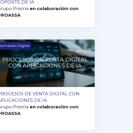
SOPORTE DE IA
Grupo Prisma
en colaboración con
PROASSA
ROCESOS DE VENTA DIGITAL CON APLICACIONES DE IA
ormación Digital
PROCESOS DE VENTA DIGITAL CON
APLICACIONES DE IA
Grupo Prisma
en colaboración con
PROASSA