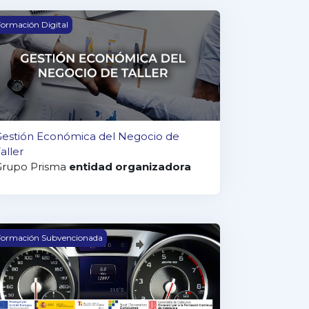
estión Económica del Negocio de Taller
ormación Digital
Gestión Económica del Negocio de
aller
Grupo Prisma
entidad organizadora
ESTION ECONOMICA DEL NEGOCIO DE TALLER
Formación Subvencionada