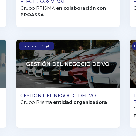
ELÉCTRICOS V 2.0.1
Grupo PRISMA
en colaboración con
PROASSA
GESTION DEL NEGOCIO DEL VO
T
Formación Digital
F
GESTION DEL NEGOCIO DEL VO
Grupo Prisma
entidad organizadora