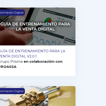
BIOS
UÍA DE ENTRENAMIENTO PARA LA VENTA DIGITAL V2.0.1
ormación Digital
GUÍA DE ENTRENAMIENTO PARA LA
VENTA DIGITAL V2.0.1
Grupo Prisma
en colaboración con
PROASSA
eglamento Generla del Protección de Datos
ormación Digital