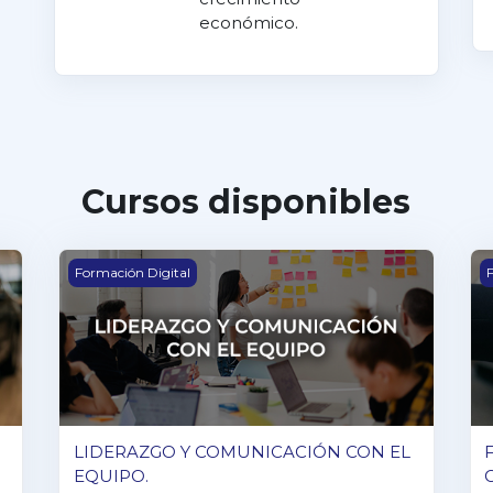
económico.
Cursos disponibles
CIALES
LIDERAZGO Y COMUNICACIÓN CON EL EQUIPO.
F
Formación Digital
F
LIDERAZGO Y COMUNICACIÓN CON EL
EQUIPO.