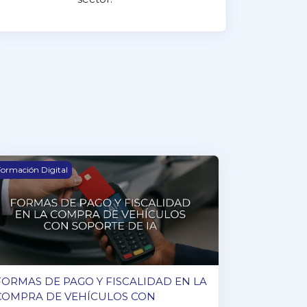
ORMAS DE PAGO Y FISCALIDAD EN LA COMPRA DE VEHÍ
ormación Digital
FORMAS DE PAGO Y FISCALIDAD EN LA
COMPRA DE VEHÍCULOS CON