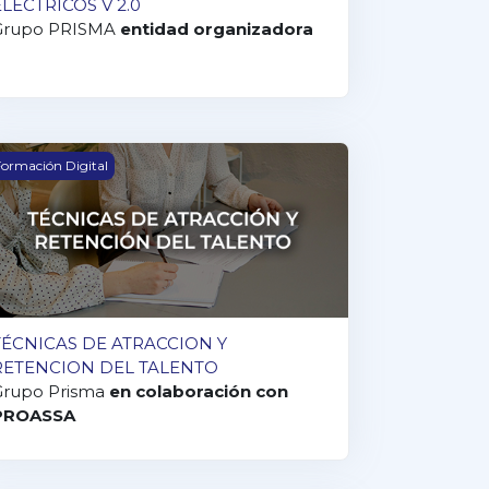
ELÉCTRICOS V 2.0
Grupo PRISMA
entidad organizadora
ÉCNICAS DE ATRACCION Y RETENCION DEL TALENTO
ormación Digital
TÉCNICAS DE ATRACCION Y
RETENCION DEL TALENTO
Grupo Prisma
en colaboración con
PROASSA