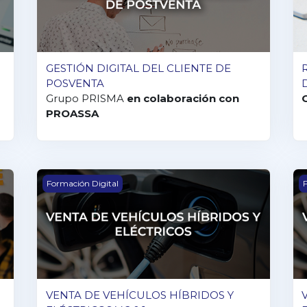
GESTIÓN DIGITAL DEL CLIENTE DE
POSVENTA
Grupo PRISMA
en colaboración con
PROASSA
 EQUIPO
VENTA DE VEHÍCULOS HÍBRIDOS Y ELÉCTRICOS V 
V
Formación Digital
F
VENTA DE VEHÍCULOS HÍBRIDOS Y